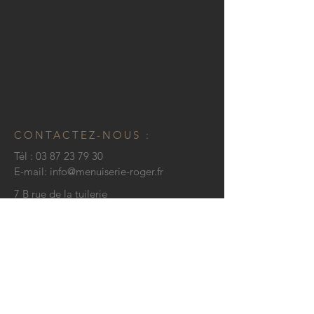
CONTACTEZ-NOUS :
Tél :
03 87 23 79 30
E-mail:
info@menuiserie-roger.fr
7 B rue de la tuilerie
57565
NIDERVILLER, France
© 2020 par Menuiserie ROGER
CONTACT